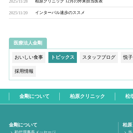
柏原クリニック 12月の外来担当医表
2025/11/28
インターバル速歩のススメ
2025/11/20
医療法人金剛
おいしい食事
トピックス
スタッフブログ
悦子
採用情報
金剛について
柏原クリニック
松
金剛について
柏原
初代理事長メッセージ
当