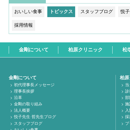
おいしい食事
トピックス
スタッフブログ
悦子
採用情報
金剛について
柏原クリニック
松
金剛について
柏原
初代理事長メッセージ
当
理事長挨拶
診
沿革
部
金剛の取り組み
施
法人概要
入
悦子先生·哲先生ブログ
採
スタッフブログ
プ
おいしい食事