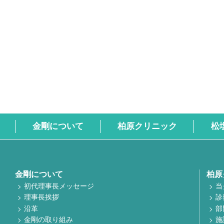
金剛について
柏原クリニック
松
金剛について
柏原
初代理事長メッセージ
当
理事長挨拶
診
沿革
部
金剛の取り組み
施